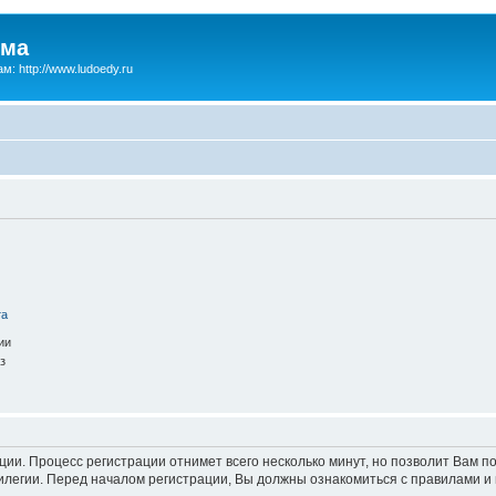
зма
м: http://www.ludoedy.ru
та
ии
з
ации. Процесс регистрации отнимет всего несколько минут, но позволит Вам
легии. Перед началом регистрации, Вы должны ознакомиться с правилами и 